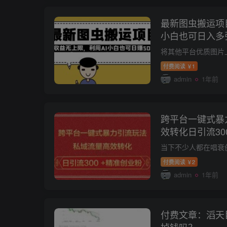
最新图虫搬运项
小白也可日入多
付费阅读
1
￥
admin
1年前
跨平台一键式暴
效转化日引流30
付费阅读
2
￥
admin
1年前
付费文章：滔天巨