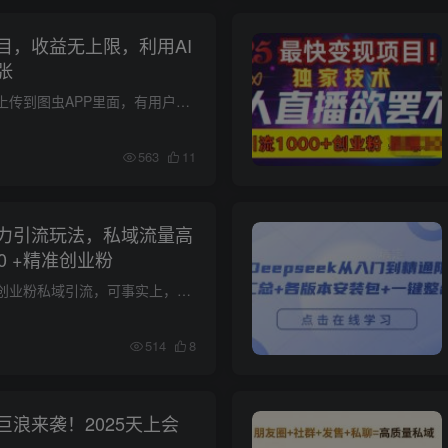
目，收益无上限，利用AI
张
将其他平台优质图片上传到图虫APP里面，有用户下载你上传的图片你就能获得下载打赏的收益，打赏收益根据你的图片受欢迎度、曝光流量等等最为参考，用户下载图片最低要打赏1元打赏金额不是固定的...
563
11
力引流玩法，私域流量高
0 +精准创业粉
当下不少人都在唱衰创业粉私域引流，可事实上，引流并非无计可施。尽管如今各平台规则愈发严格，但只要我们巧妙适应规则，依旧能从公域流量中为私域引流。 这套课程出自顶尖团队的实战经验，不...
514
8
浪来袭！2025天上会