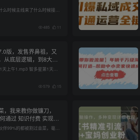
之前的文章里说过，什么时候主线来了什么时候接着发文章 之前不发只不过是因为时机未到，现在差不多了，可以出来提一嘴了 当然这篇文章不只是在说股市了 毕竟股市也只是经济系统的一部分而已 这...
485
11
7.0版，发售界鼻祖，又
，从底层逻辑，到8大模
解（录音）
课程内容： 智多星第1天上午1.mp3 智多星第1天下午1.m4a 智多星第1天下午2.m4a 智多星第1天晚上.m4a 智多星第三天上午1.m4a 智多星第三天上午2.m4a 智多星第三天下午1.m4a 智多星第三天下午2.m4...
579
15
菜，我来教你做镰刀，
如何通过 知识付费 实现财
我相信看我课程的小伙伴99%的都被割过韭菜，毫不避讳的说我自己也是一个老韭菜，但是我自己仅仅用了两年的时间就实现了逆天改命，也就是我今天要和大家分享[/erphpdown] 的项目——知识付费 挖...