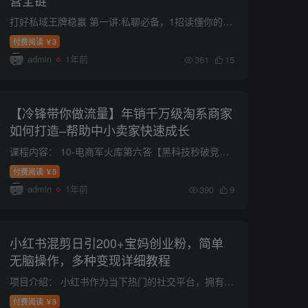
营全链
打好私域王牌稳赢 第一讲:私聊必备，1招读懂你的“用户”和“客户”第二讲:分阶战略，私域3大阶段及2大营销策略 第三讲:产品营销，如何介绍产品，同时建立信任? 第四讲:拿捏客户，如何把“我想...
付费阅读
3
￥
admin
1年前
361
15
【冷锋带你做流量】年销千万级淘系商家
如何打造–帮助中小卖家快速成长
课程内容： 10-电商军火库第六答【黑科技秒破竞品的核心数据】 11-电商军火库第七答【大促期间老品维护流量方法】 12-电商军火库第八答【10分钟学会极速测款(上)】 13-电商军火库第九答【10分钟...
付费阅读
5
￥
admin
1年前
390
9
小红书混剪日引200+宝妈创业粉，简单
无脑操作，多种变现详细教程
项目介绍： 小红书作为当下热门的社交平台，拥有大量高消费能力、高粘性的女性用户，尤其是宝妈群体。宝妈们不仅掌握家庭消费决策权，而且对育儿、副业、个人成长等内容高度关注，是极具商业价...
付费阅读
3
￥