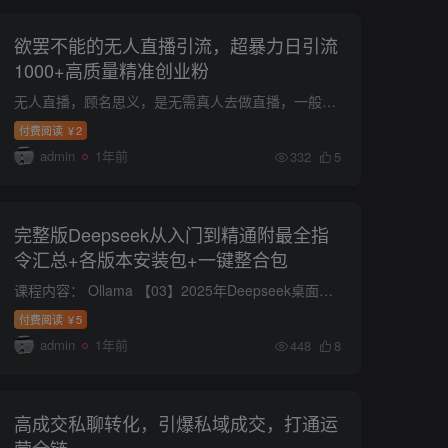
欲罢不能的无人直播引流，超暴力日引流
1000+高质量精准创业粉
无人直播，顾名思义，是无需真人去做直播，一般是指直接通过播放录制好的视频文件进行的直播方式。在直播带货日益兴起的当下，无人直播凭借其独特的优势成为了各行业关注的新热点。 随着互联网...
付费阅读
2
￥
admin
1年前
332
5
完整版Deepseek从入门到精通附最全指
令汇总+各版本安装包+一键整合包
课程内容： Ollama 【03】2025年Deepseek桌面版(安装文件) DeepSeek Chatbox Al 【04】Deepseek破除限制文件补丁 【懒人包】DeepSeek本地部署 【01】deepseek使用技巧大全 [02】DeepSeek R1 7b...
付费阅读
5
￥
admin
1年前
448
8
高成交私聊转化，引爆私域成交，打通运