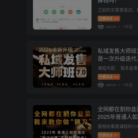
掉钱吗？
付费阅读
5
￥
admin
1年前
私域发售大师班
是一次升级迭代
型的细致落地讲
付费阅读
2
￥
admin
1年前
全网都在割你韭
2025年普通人
F自由【揭秘】
付费阅读
1
￥