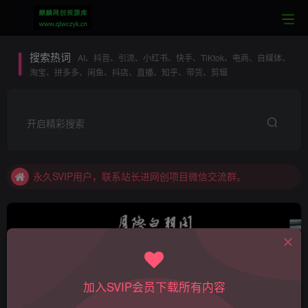
搜索热词
AI、抖音、引流、小红书、快手、TiKtok、电商、自媒体、
淘宝、拼多多、闲鱼、抖店、直播、知乎、带货、剪辑
开启精彩搜索
本站SVIP：专属SVIP网创项目微信交流群
加入本站SVIP，所有内容无限制下载。
永久SVIP用户，联系站长进网创项目微信交流群。
每日更新全网最热最新VIP网络项目课程
本站SVIP：全站资源无限制下载
本站SVIP：专业一对一技术指导
本站SVIP：全站内容无限制阅读
加入SVIP会员下载所有内容
吸粉引流
共1393篇
本站SVIP：专属SVIP网创项目微信交流群
SVIP内容，普通用户可付费阅读，SVIP用户可无限制阅读，无限制下