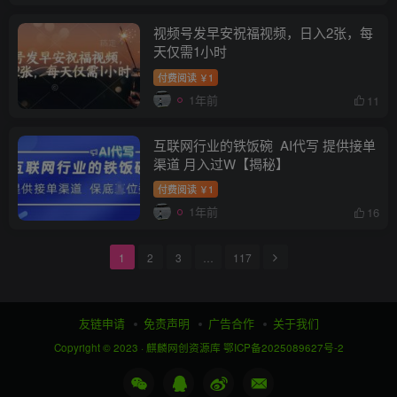
视频号发早安祝福视频，日入2张，每
天仅需1小时
付费阅读
1
￥
1年前
11
互联网行业的铁饭碗 AI代写 提供接单
渠道 月入过W【揭秘】
付费阅读
1
￥
1年前
16
1
2
3
…
117
友链申请
免责声明
广告合作
关于我们
Copyright © 2023 ·
麒麟网创资源库
鄂ICP备2025089627号-2