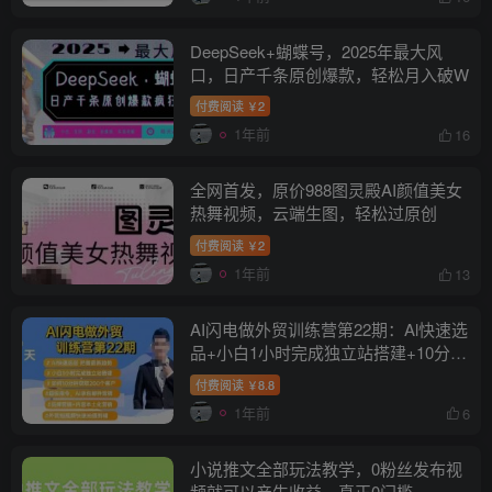
DeepSeek+蝴蝶号，2025年最大风
口，日产千条原创爆款，轻松月入破W
付费阅读
2
￥
1年前
16
全网首发，原价988图灵殿AI颜值美女
热舞视频，云端生图，轻松过原创
付费阅读
2
￥
1年前
13
AI闪电做外贸训练营第22期：Al快速选
品+小白1小时完成独立站搭建+10分钟
获取200个客户等
付费阅读
8.8
￥
1年前
6
小说推文全部玩法教学，0粉丝发布视
频就可以产生收益，真正0门槛