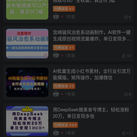
付费阅读
1
￥
1年前
6
宫崎骏风治愈系动画制作，AI软件一键
生成原创视频流量爆炸，单日变现多
张，详细实操流程
付费阅读
1
￥
1年前
10
AI批量生成小红书素材，全行业引流万
能模版，矩阵操作，加爆微信
付费阅读
3
￥
1年前
9
用DeepSeek做美食号博主，轻松涨粉
20万，单日变现多张
付费阅读
9.9
￥
1年前
11