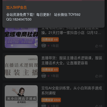
载本站资源
加入本站SVIP，所有内容无限制下载。
加入SVIP会员
全站资源免费下载！每日更新！ 站长微信:TOY592
排序
更新
浏览
点赞
评论
QQ:1824047530
全域电商社群，抖店爆单计划运营实
操，21天打爆一家抖音小店（2月12号
更新）
付费阅读
8
￥
1年前
10
直播带货：服装主播话术逻辑课，服装
主播话术大全，让直播更容易
付费阅读
5
￥
1年前
20
豆包AI全能训练营，从小白到高手速成
系列课程
付费阅读
9.9
￥
1年前
16