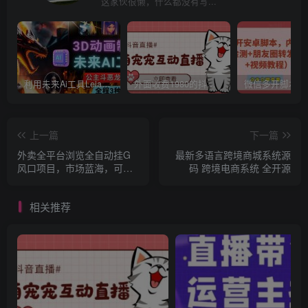
这家伙很懒，什么都没有写...
利用未来Ai工具LeiaPix，静态图转换3D动画，Lexica和Chat GPT制作精彩视频
外面收费1980的抖音萌宠宠直播项目，可虚拟人直播，抖音报白，实时互动直播【软件+详细教程】
上一篇
下一篇
外卖全平台浏览全自动挂G
最新多语言跨境商城系统源
风口项目，市场蓝海，可矩
码 跨境电商系统 全开源
阵，轻松日入5张+【揭秘】
相关推荐