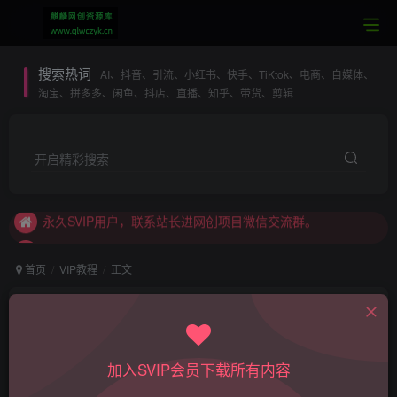
搜索热词
AI、抖音、引流、小红书、快手、TiKtok、电商、自媒体、
淘宝、拼多多、闲鱼、抖店、直播、知乎、带货、剪辑
本站SVIP：专属SVIP网创项目微信交流群
开启精彩搜索
加入本站SVIP，所有内容无限制下载。
永久SVIP用户，联系站长进网创项目微信交流群。
每日更新全网最热最新VIP网络项目课程
本站SVIP：全站资源无限制下载
首页
VIP教程
正文
本站SVIP：专业一对一技术指导
分成计划新玩法，不用剪辑一键发布，纯AI生成视
本站SVIP：全站内容无限制阅读
频，累计收入达5.1W
本站SVIP：专属SVIP网创项目微信交流群
admin
加入SVIP会员下载所有内容
关注
私信
加入本站SVIP，所有内容无限制下载。
1年前更新