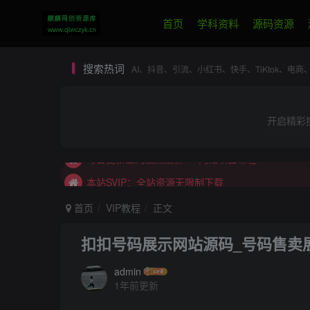
首页
学科资料
源码资源
搜索热词
AI、抖音、引流、小红书、快手、TiKtok、
本站SVIP：专属SVIP网创项目微信交流群
加入本站SVIP，所有内容无限制下载。
开启精彩
永久SVIP用户，联系站长进网创项目微信交流群。
每日更新全网最热最新VIP网络项目课程
本站SVIP：全站资源无限制下载
本站SVIP：专业一对一技术指导
首页
VIP教程
正文
本站SVIP：全站内容无限制阅读
扣扣号码展示网站源码_号码售卖展
本站SVIP：专属SVIP网创项目微信交流群
加入本站SVIP，所有内容无限制下载。
admin
1年前更新