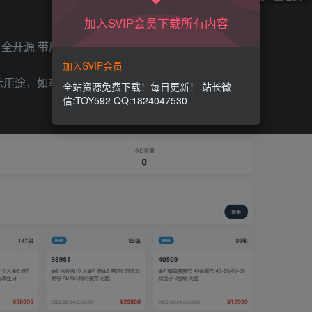
加入SVIP会员下载所有内容
全开源 带后台 多套首页模板 附教程
加入SVIP会员
示用途，如车牌号之类的。感兴趣的自行下载吧
全站资源免费下载！每日更新！ 站长微
信:TOY592 QQ:1824047530