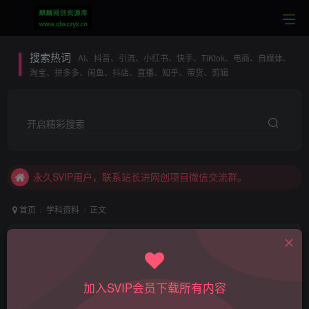
搜索热词
AI、抖音、引流、小红书、快手、TiKtok、电商、自媒体、
淘宝、拼多多、闲鱼、抖店、直播、知乎、带货、剪辑
本站SVIP：专属SVIP网创项目微信交流群
开启精彩搜索
加入本站SVIP，所有内容无限制下载。
永久SVIP用户，联系站长进网创项目微信交流群。
每日更新全网最热最新VIP网络项目课程
本站SVIP：全站资源无限制下载
首页
学科资料
正文
本站SVIP：专业一对一技术指导
七年级上数学期末考试卷01（北师大版）
本站SVIP：全站内容无限制阅读
admin
关注
私信
本站SVIP：专属SVIP网创项目微信交流群
8个月前更新
加入SVIP会员下载所有内容
加入本站SVIP，所有内容无限制下载。
710
233