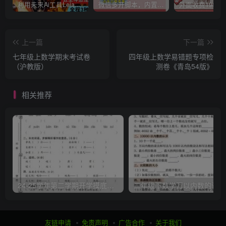
利用未来Ai工具LeiaPix，静态图转换3D动画，Lexica和Chat GPT制作精彩视频
微信多开脚本，内置抢红包+好友检测+朋友圈转发等（安卓脚本+视频教程）
上一篇
下一篇
七年级上数学期末考试卷
四年级上数学易错题专项检
（沪教版）
测卷《青岛54版》
相关推荐
24-25学年第二学期开学摸底测试卷六年级下语文
二
友链申请
免责声明
广告合作
关于我们