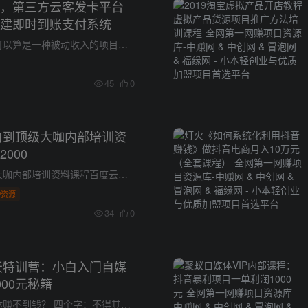
，第三方云客发卡平台
建即时到账支付系统
建站当站长赚钱可以算是一种被动收入的项目了，小淘我从事网络以来做的第一个项目就是建站，那还是零几年的时候，我初涉网络行业什么都不懂，当年上网不像现在这么多娱乐内容，当年大部人上网基...
45
0
小白到顶级大咖内部培训资
000
微商小白到顶级大咖内部培训资料课程百度云网盘下载 课程： 1-微商基础教程 2-同路人团队课件 3-微商入门实战精华案例 4-奥斯卡团队培训 5-微商训练营 6-团队快速裂变核心法则系列 7-全类型微商...
P资源
34
0
七天特训营：小白入门自媒
00元秘籍
为什么你做自媒体赚不到钱？ 四个字：不得其法！ 本课程主要对各大自媒体平台进行深度剖析，以及自媒体的实操流程和技巧，掌握这些核心技巧 通过在各大平台发布图文或视频的方式，赚钱平台收益...