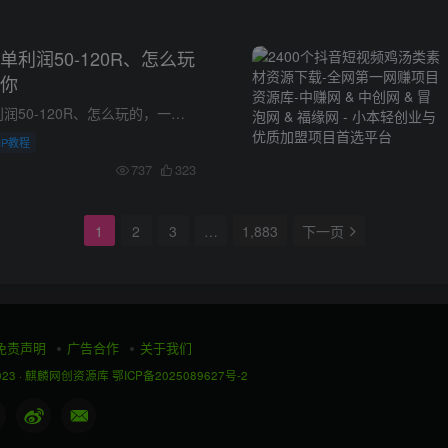
利润50-120R、怎么玩
你
黄鹤楼门票一单利润50-120R、怎么玩的，一招教会你 本期所分享的是隶属于羊毛项目系列的其中一个，羊毛系列其实是一个非常庞大的一个赛道，散户玩的好的月入过万都是常事，车头更是不用多说 玩...
IP教程
737
323
1
2
3
…
1,883
下一页
免责声明
广告合作
关于我们
023 ·
麒麟网创资源库
鄂ICP备2025089627号-2