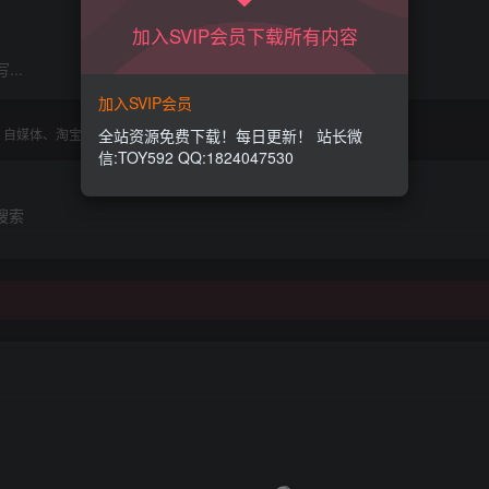
加入SVIP会员下载所有内容
..
加入SVIP会员
电商、自媒体、淘宝、拼多多、闲鱼、抖店、直播、知乎、带货、剪辑
全站资源免费下载！每日更新！ 站长微
信:TOY592 QQ:1824047530
搜索