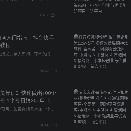
87
0
频电商入门指南，抖音快手
教程
如今互联网短视频爆发力是无穷的，在不久的未来，也将迎来5G时代。 在电商平台，获得消费者的喜欢才是重中之重。不少商家都知道短视频的重要性，但一直苦于成本太高，不会创意、不懂制作而无从...
60
0
货集训》快速做出100个
 1个号日销200单（28
如果你正在寻找小项目，如果你想多增加一个赚钱的途径 欢迎走进本次《抖音书单带货集训营》 做任何项目，都需要一个时间沉淀的，并不是今天做了，明天马上就赚到钱，中赚网不给任何人保证你能赚...
33
0