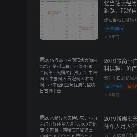
忆当站长经历
跑路，那就自
网赚图文
6年前
2019微商
料课程，价值2
VIP教程
VI
6年前
2019新媒
体单人月入30