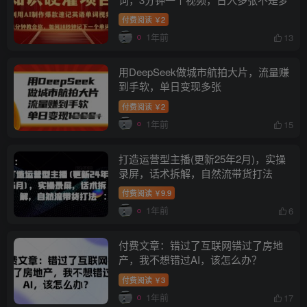
付费阅读
2
￥
1年前
13
用DeepSeek做城市航拍大片，流量赚
到手软，单日变现多张
付费阅读
2
￥
1年前
15
打造运营型主播(更新25年2月)，实操
录屏，话术拆解，自然流带货打法
付费阅读
9.9
￥
1年前
6
付费文章：错过了互联网错过了房地
产，我不想错过AI，该怎么办？
付费阅读
3
￥
1年前
17