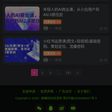
年轻人的AI商业课，从小白用户到
AI2.0原住民
付费阅读
5
￥
1年前
15
小红书运营课(图文+短视频)基础规
则、策划定位、流量密码
付费阅读
5
￥
1年前
19
1
2
3
…
121
友链申请
免责声明
广告合作
关于我们
Copyright © 2023 ·
麒麟网创资源库
鄂ICP备2025089627号-2