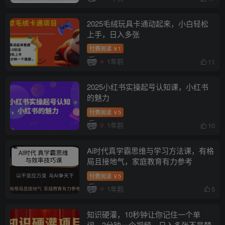
2025毛绒玩具卡通动起来，小白轻松
上手，日入多张
付费阅读
1
￥
1年前
11
2025小红书实操起号认知课，小红书
的魅力
付费阅读
5
￥
1年前
10
Ai时代真学霸思维与学习方法课，有格
局且接地气，家庭教育有力参考
付费阅读
5
￥
1年前
5
知识硬灌，10秒钟让你记住一个单
词，3分钟一个视频，日入多张不是梦