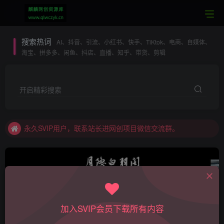
搜索热词
AI、抖音、引流、小红书、快手、TiKtok、电商、自媒体、
淘宝、拼多多、闲鱼、抖店、直播、知乎、带货、剪辑
开启精彩搜索
本站SVIP：专属SVIP网创项目微信交流群
加入本站SVIP，所有内容无限制下载。
永久SVIP用户，联系站长进网创项目微信交流群。
每日更新全网最热最新VIP网络项目课程
本站SVIP：全站资源无限制下载
本站SVIP：专业一对一技术指导
本站SVIP：全站内容无限制阅读
加入SVIP会员下载所有内容
短视频
共1452篇
本站SVIP：专属SVIP网创项目微信交流群
SVIP内容，普通用户可付费阅读，SVIP用户可无限制阅读，无限制下