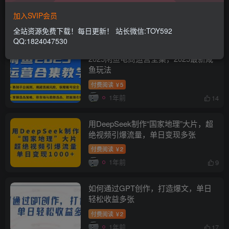
载本站资源
加入本站SVIP，所有内容无限制下载。
加入SVIP会员
全站资源免费下载！每日更新！ 站长微信:TOY592
排序
更新
浏览
点赞
评论
QQ:1824047530
2025闲鱼电商运营全集，2025最新咸
鱼玩法
付费阅读
5
￥
1年前
14
用DeepSeek制作“国家地理”大片，超
绝视频引爆流量，单日变现多张
付费阅读
2
￥
1年前
9
如何通过GPT创作，打造爆文，单日
轻松收益多张
付费阅读
2
￥
1年前
17