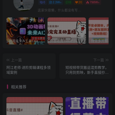
0
2.3W+
0
20
798W+
这家伙很懒，什么都没有写...
利用未来Ai工具LeiaPix，静态图转换3D动画，Lexica和Chat GPT制作精彩视频
外面收费1980的抖音萌宠宠直播项目，可虚拟人直播，抖音报白，实时互动直播【软件+详细教程】
上一篇
下一篇
阿江老师·进阶剪辑课程多领
短视频带货搬运混剪教学，
域案例
只用到剪映，新手直接抄作
业
相关推荐