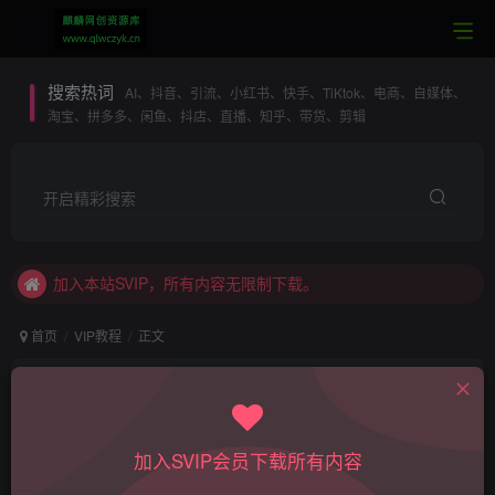
搜索热词
AI、抖音、引流、小红书、快手、TiKtok、电商、自媒体、
淘宝、拼多多、闲鱼、抖店、直播、知乎、带货、剪辑
开启精彩搜索
本站SVIP：专属SVIP网创项目微信交流群
加入本站SVIP，所有内容无限制下载。
永久SVIP用户，联系站长进网创项目微信交流群。
首页
VIP教程
正文
每日更新全网最热最新VIP网络项目课程
抖音某博主漫画推文搬运教学，剪映手法剪辑搬运
本站SVIP：全站资源无限制下载
技术
本站SVIP：专业一对一技术指导
admin
加入SVIP会员下载所有内容
关注
私信
本站SVIP：全站内容无限制阅读
4个月前更新